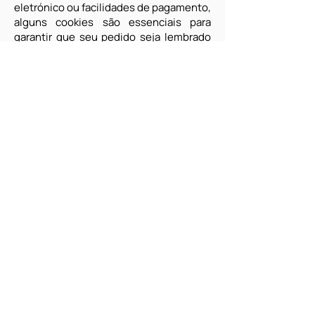
eletrónico ou facilidades de pagamento,
alguns cookies são essenciais para
garantir que seu pedido seja lembrado
entre as páginas para que possamos
processá-lo adequadamente. Não
armazenamos informações de
pagamento, como detalhes de cartão de
crédito/débito em nosso site. Se
selecionado, os detalhes do seu cartão
de crédito podem ser armazenados por
meio de nosso sistema de contas de
terceiros Braintree (uma divisão do
PayPal).
Quando você envia dados por meio de
um formulário, os cookies podem ser
configurados para lembrar seus
detalhes de usuário para
correspondência futura.
Cookies de terceiros