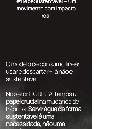
#BebeSustentável
– Um
movimento com impacto
real
O modelo de consumo linear –
usar e descartar – já não é
sustentável.
No setor HORECA, temos um
papel crucial
na mudança de
hábitos.
Servir água de forma
sustentável é uma
necessidade, não uma