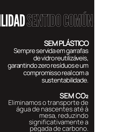
SEM PLÁSTICO
Sempre servida em ga
rrafas
de vidro reutilizáveis,
garantindo zero resíduos e um
compromisso real com a
sustentabilidade.
SEM CO₂
Eliminamos o transporte de
água de nascentes até à
mesa, reduzindo
significativamente a
pegada de carbono.