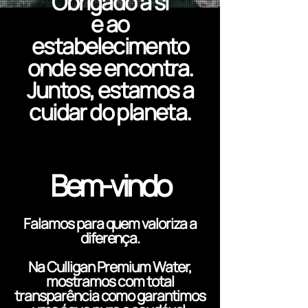
Obrigado a si
e ao
estabelecimento
onde se encontra.
Juntos, estamos a
cuidar do planeta.
Bem-vindo
Falamos para quem valoriza a
diferença.
Na Culligan Premium Water,
mostramos com total
transparência como garantimos