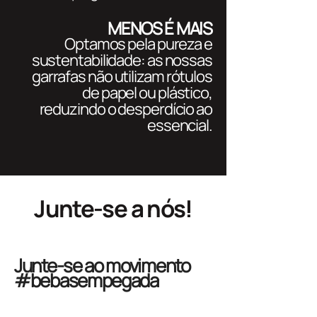
MENOS É MAIS
Optamos pela pureza e
sustentabilidade: as nossas
garrafas não utilizam rótulos
de papel ou plástico,
reduzindo o desperdício ao
essencial.
Junte-se a nós!
Junte-se ao movimento
#bebasempegada