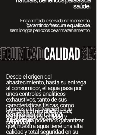
naturais, benéficos para a sua
saúde.
Engarrafada e servida no momento,
garantindo frescura e qualidade,
sem longos períodos de armazenamento.
Desde el origen del
abastecimiento, hasta su entrega
al consumidor, el agua pasa por
unos controles analíticos
exhaustivos, tanto de sus
características físicas, como
Gracias a la obtención de la
químicas y microbiológicas,
certificación de Calidad
garantizando su calidad y
Alimentaria
podemos garantizar
seguridad.
que, nuestra agua tiene una alta
calidad y total seguridad en su