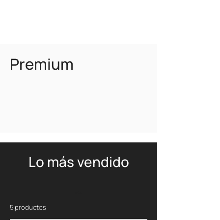
Premium
Lo más vendido
BWC
5 productos