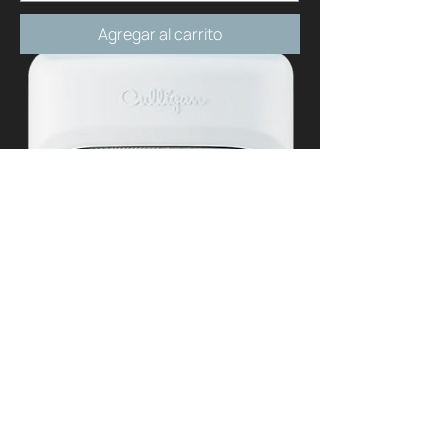
Agregar al carrito