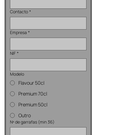
Contacto
*
Empresa
*
NIF
*
Modelo
Flavour 50cl
Premium 70cl
Premium 50cl
Outro
Nº de garrafas (min 36)