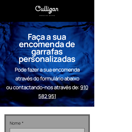
Faça a sua
encomenda de
garrafas
personalizadas
Pode fazer a sua encomenda
através do formulário abaixo
ou contactando-nos através de:
910
582 951
Nome
*