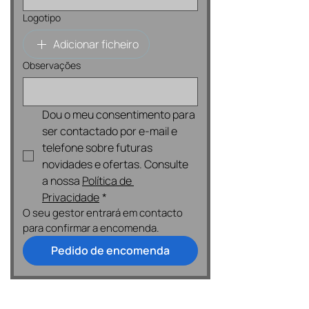
Logotipo
Adicionar ficheiro
Observações
Dou o meu consentimento para 
ser contactado por e-mail e 
telefone sobre futuras 
novidades e ofertas. Consulte 
a nossa 
Política de 
Privacidade
*
O seu gestor entrará em contacto 
para confirmar a encomenda.
Pedido de encomenda