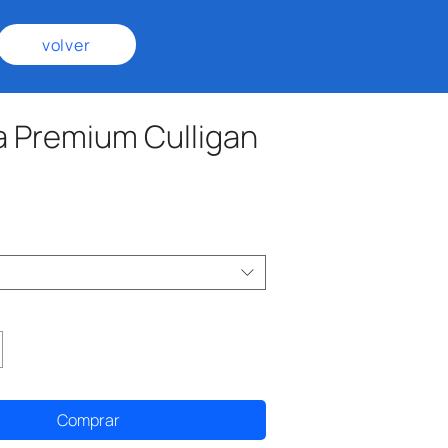
volver
a Premium Culligan
recio
Comprar